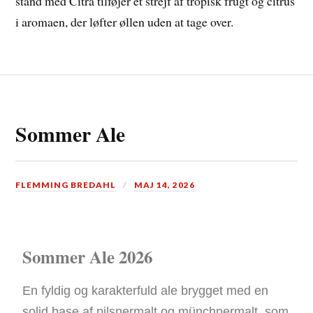
stand med Citra tilføjer et strejf af tropisk frugt og citrus
i aromaen, der løfter øllen uden at tage over.
Sommer Ale
FLEMMING BREDAHL
MAJ 14, 2026
Sommer Ale 2026
En fyldig og karakterfuld ale brygget med en
solid base af pilsnermalt og münchnermalt, som