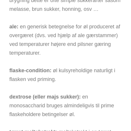
brygning dette er ofte simple sukkerarter såsom
melasse, brun sukker, honning, osv …
ale:
en generisk betegnelse for øl produceret af
overgæret (dvs. ved hjælp af ale gærstammer)
ved temperaturer højere end pilsner gæring
temperaturer.
flaske-condition:
øl kulsyreholdige naturligt i
flasken ved priming.
dextrose (eller majs sukker):
en
monosaccharid bruges almindeligvis til prime
flaskeholdere betingelser øl.